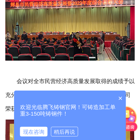
会议对全市民营经济高质量发展取得的成绩予以
充分肯定，并对优 秀民营企业进行了表彰，我公司
×
欢迎光临腾飞铸钢官网！可铸造加工单
荣获辉县市2022年度“优 秀民营企业”称号。
重3-150吨铸钢件！
现在咨询
稍后再说