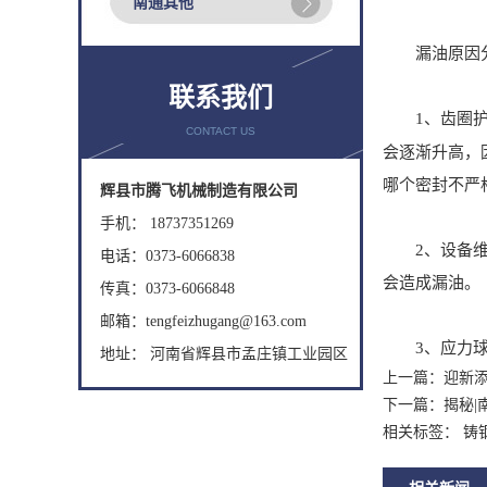
南通其他
漏油原因
联系我们
1、齿圈护罩
CONTACT US
会逐渐升高，
哪个密封不严
辉县市腾飞机械制造有限公司
手机： 18737351269
2、设备维护
电话：0373-6066838
会造成漏油。
传真：0373-6066848
邮箱：tengfeizhugang@163.com
3、应力球磨
地址： 河南省辉县市孟庄镇工业园区
上一篇：
迎新添
下一篇：
揭秘
相关标签： 铸