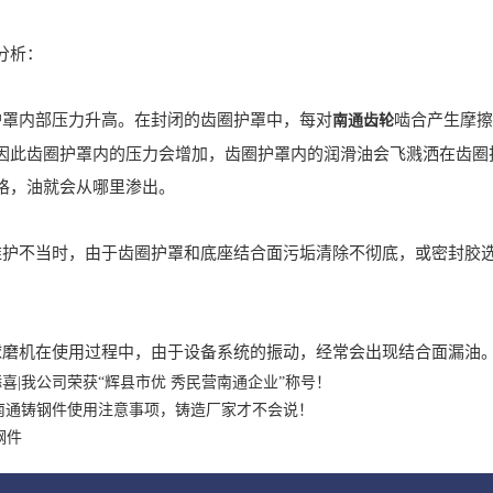
分析：
内部压力升高。在封闭的齿圈护罩中，每对
啮合产生摩擦
南通齿轮
因此齿圈护罩内的压力会增加，齿圈护罩内的润滑油会飞溅洒在齿圈
格，油就会从哪里渗出。
不当时，由于齿圈护罩和底座结合面污垢清除不彻底，或密封胶选
机在使用过程中，由于设备系统的振动，经常会出现结合面漏油
喜|我公司荣获“辉县市优 秀民营南通企业”称号！
|南通铸钢件使用注意事项，铸造厂家才不会说！
钢件