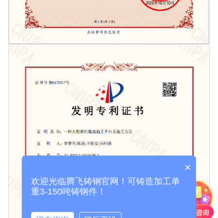
×
欢迎光临腾飞铸钢官网！可铸造加工单
重3-150吨铸钢件！