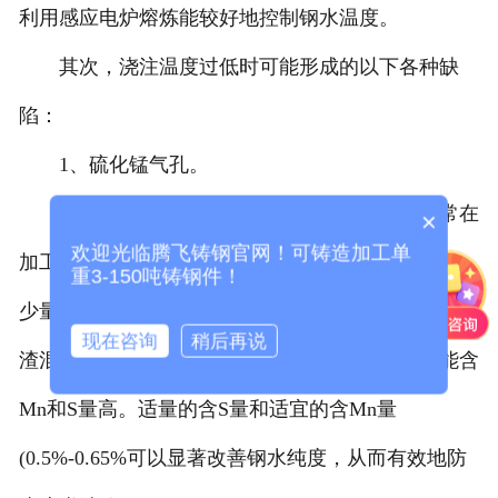
利用感应电炉熔炼能较好地控制钢水温度。
其次，浇注温度过低时可能形成的以下各种缺
陷：
1、硫化锰气孔。
此种气孔位于铸钢件表皮以下且多在上面，常在
×
欢迎光临腾飞铸钢官网！可铸造加工单
加工后显露出来，气孔直径约2~6mm有时孔中含有
重3-150吨铸钢件！
少量熔渣，金相研究表明，此缺陷是由MnS偏析与熔
现在咨询
稍后再说
渣混合而成，原因是浇注温度低，同时钢水中可能含
Mn和S量高。适量的含S量和适宜的含Mn量
(0.5%-0.65%可以显著改善钢水纯度，从而有效地防