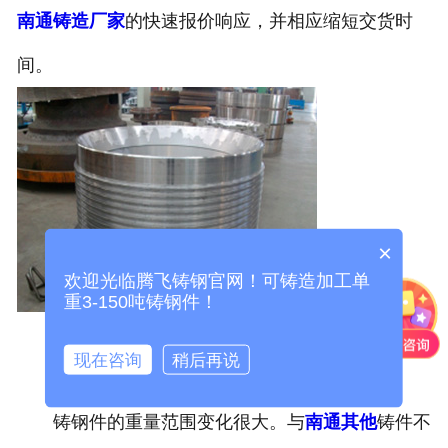
南通铸造厂家
的快速报价响应，并相应缩短交货时
间。
×
欢迎光临腾飞铸钢官网！可铸造加工单
重3-150吨铸钢件！
现在咨询
稍后再说
2、由轻到重的剧烈变化。
铸钢件的重量范围变化很大。与
南通其他
铸件不