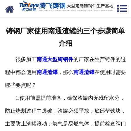
网站首页
关于我们
铸钢厂家使用南通渣罐的三个步骤简单
产品中心
介绍
新闻中心
很多加工
南通大型铸钢件
的厂家在生产铸件的过
客户案例
程中都会使用
南通渣罐
，那么
南通渣罐
在使用时需要
生产能力
哪些要点呢？
联系我们
1.使用前需提前准备，确保渣罐内无残留水分，
防止烧割过程中爆破；渣罐必须平放，底部垫铁块，
主要防止渣罐滚动；氧气是易燃气体，提前检查阀门