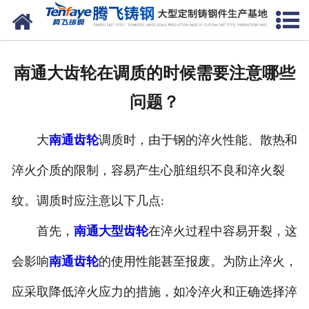
网站首页
关于我们
南通大齿轮在调质的时候需要注意哪些
产品中心
问题？
新闻中心
大
南通齿轮
调质时，由于钢的淬火性能、散热和
客户案例
淬火介质的限制，容易产生心脏组织不良和淬火裂
生产能力
纹。调质时应注意以下几点:
联系我们
首先，
南通大型齿轮
在淬火过程中容易开裂，这
会影响
南通齿轮
的使用性能甚至报废。为防止淬火，
应采取降低淬火应力的措施，如冷淬火和正确选择淬