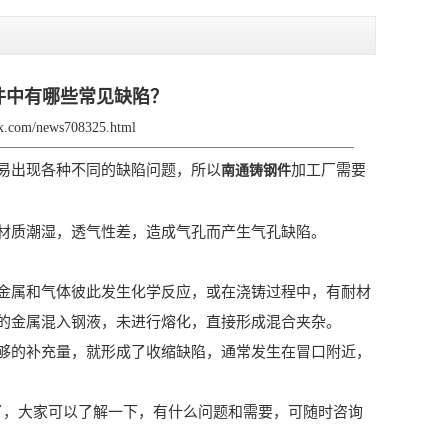
件中有哪些常见缺陷？
fjx.com/news708325.html
易出现各种不同的缺陷问题，所以
加工厂需要
南通铸钢件
：
材质潮湿，透气性差，造成气孔而产生气孔缺陷。
金属和气体彼此发生化学反应，或在浇铸过程中，有耐材
的金属混入钢液，未进行熔化，直接形成混合夹杂。
够的补充量，就形成了收缩缺陷，通常发生在冒口附近，
了，大家可以了解一下，有什么问题和需要，可随时咨询