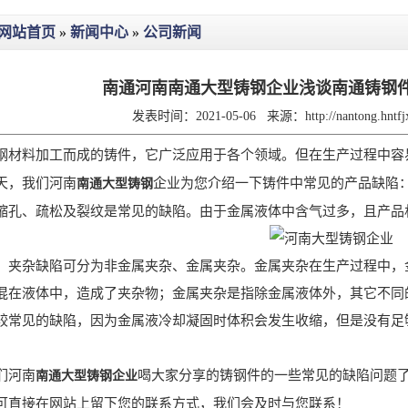
网站首页
»
新闻中心
»
公司新闻
南通河南南通大型铸钢企业浅谈南通铸钢
发表时间：2021-05-06
来源：
http://nantong.hnt
钢材料加工而成的铸件，它广泛应用于各个领域。但在生产过程中容
天，我们河南
企业为您介绍一下铸件中常见的产品缺陷
南通大型铸钢
缩孔、疏松及裂纹是常见的缺陷。由于金属液体中含气过多，且产品
，夹杂缺陷可分为非金属夹杂、金属夹杂。金属夹杂在生产过程中，
混在液体中，造成了夹杂物；金属夹杂是指除金属液体外，其它不同
较常见的缺陷，因为金属液冷却凝固时体积会发生收缩，但是没有足
们河南
喝大家分享的铸钢件的一些常见的缺陷问题
南通大型铸钢企业
可直接在网站上留下您的联系方式，我们会及时与您联系！