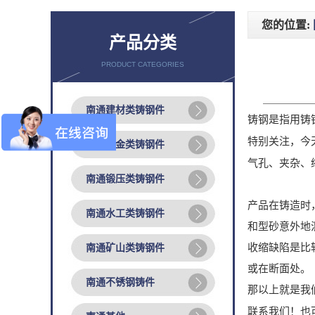
您的位置:
产品分类
PRODUCT CATEGORIES
南通建材类铸钢件
铸钢是指用铸
特别关注，今
南通冶金类铸钢件
气孔、夹杂、
南通锻压类铸钢件
产品在铸造时
南通水工类铸钢件
和型砂意外地
收缩缺陷是比
南通矿山类铸钢件
或在断面处。
南通不锈钢铸件
那以上就是我
联系我们！也