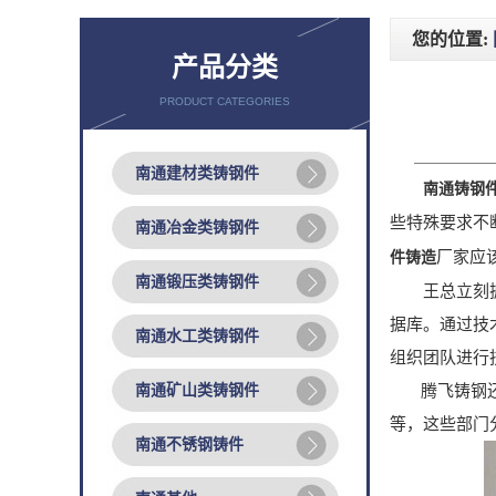
您的位置:
产品分类
PRODUCT CATEGORIES
南通建材类铸钢件
南通铸钢
些特殊要求不
南通冶金类铸钢件
厂家应
件铸造
南通锻压类铸钢件
王总立刻抓住
据库。通过技
南通水工类铸钢件
组织团队进行
南通矿山类铸钢件
腾飞铸钢还修
等，这些部门
南通不锈钢铸件