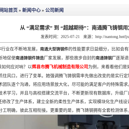
网站首页
»
新闻中心
»
公司新闻
从 “满足需求” 到 “超越期待”：南通腾飞铸
发表时间：2025-07-21
来源：
http://nantong.hntf
行业在不断地发展，
的性能要求日益细分，比如会有
件
南通大型铸钢件
断地促使
厂家发展，那些故步自封的
逐渐退
南通铸钢件铸造
南通铸钢厂
该如何应对呐？以
辉县市腾飞机械制造有限公司
为例，来看看他们是
风口，进行了变革。她强调腾飞铸钢需率先做出改变的是实行定制
术团队逐个沟通，将应用场景放大化，尽可能的满足客户的特殊需求
技术学习，并且与高校搭建交流平台，不断更新现有数据库，升级厂
改了生产体系，建立全新的柔性生产体系，实现模块化生产线设
分工明确，彼此互相衔接。更重要的是，腾飞铸钢拥有全套检测体系