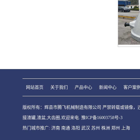
网站首页
关于我们
产品中心
新闻中心
客户案
版权所有：辉县市腾飞机械制造有限公司 严禁转载或镜像，违者
接渣罐,渣盆,大齿圈,欢迎来电.
豫ICP备16003758号-3
热门城市推广:
济南
南通
洛阳
武汉
苏州
株洲
郑州
上海