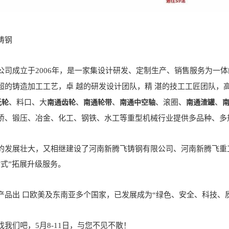
铸钢
成立于2006年，是一家集设计研发、定制生产、销售服务为一体
超的铸造加工工艺，卓 越的研发设计团队，精 湛的技工工匠团队，
、料口、大
、
、
、滚圈、
、
托轮
南通齿轮
南通轮带
南通中空轴
南通渣罐
桥、锻压、冶金、化工、钢铁、水工等重型机械行业提供多品种、多
展壮大，又相继建设了河南新腾飞铸钢有限公司、河南新腾飞重工
站式”拓展升级服务。
出 口欧美及东南亚多个国家，已发展成为“绿色、安全、科技、质
们吧，5月8-11日，与您不见不散！