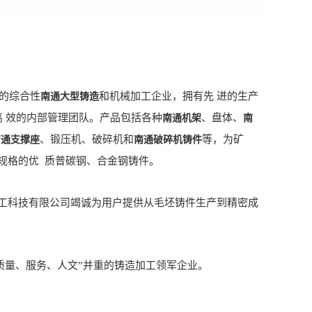
的综合性
和机械加工企业，拥有先 进的生产
南通大型铸造
高 效的内部管理团队。产品包括各种
、盘体、
南通机架
南
、锻压机、破碎机和
等，为矿
南通支撑座
南通破碎机铸件
规格的优 质普碳钢、合金钢铸件。
科技有限公司竭诚为用户提供从毛坯铸件生产到精密成
量、服务、人文”并重的铸造加工领军企业。