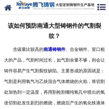
网站首页
关于我们
该如何预防南通大型铸钢件的气割裂
产品中心
纹？
新闻中心
含碳量比较高的
南通铸钢件
、合金钢件、冒口粗
客户案例
大的产品，气割时间过长，如气割余量不够，则会让
生产能力
铸件容易产生气割裂纹缺陷。主要形成的原因就是：
联系我们
气割是利用氧气与乙炔混合气体燃烧的火焰，将切割
处加热到一定温度，再用割枪割嘴纯氧孔中喷出的氧
使切割处发生剧烈的燃烧，燃烧后产生的氧化铁液体