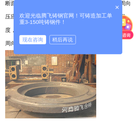
断面的外围圆周部分为周向拉应力，中心部位是周向
×
欢迎光临腾飞铸钢官网！可铸造加工单
压应力。如果周向拉应力超过了合金材料的抗拉强
重3-150吨铸钢件！
度，则会产生径向裂纹而形成气割裂纹，中心部分为
现在咨询
稍后再说
周向压应力，就不会产生径向裂纹。