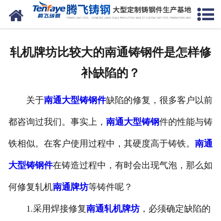
网站首页
关于我们
轧机牌坊比较大的南通铸钢件是怎样修
产品中心
补缺陷的？
新闻中心
关于
南通大型铸钢件
缺陷的修复，很多客户以前
客户案例
都咨询过我们。事实上，
南通大型铸钢
件的性能与铸
生产能力
铁相似。在客户使用过程中，其硬度高于铸铁。
南通
联系我们
大型铸钢件
在铸造过程中，有时会出现气泡，那么如
何修复轧机
南通牌坊
等铸件呢？
1.采用焊接修复
南通轧机牌坊
，必须确定缺陷的