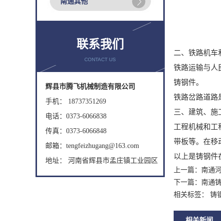
南通其他
联系我们
二、铁路机车
CONTACT US
铁路运输与人
铸钢件。
辉县市腾飞机械制造有限公司
铁路岔路道路
手机： 18737351269
三、建筑、施
电话：0373-6066838
工程机械和工
传真：0373-6066848
带板等。在移
邮箱：tengfeizhugang@163.com
以上是铸钢件
地址： 河南省辉县市孟庄镇工业园区
上一篇：
南通
下一篇：
南通
相关标签： 铸
相关新闻