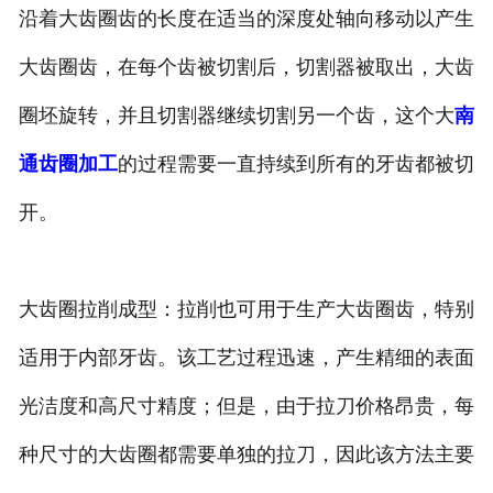
沿着大齿圈齿的长度在适当的深度处轴向移动以产生
大齿圈齿，在每个齿被切割后，切割器被取出，大齿
圈坯旋转，并且切割器继续切割另一个齿，这个大
南
通齿圈加工
的过程需要一直持续到所有的牙齿都被切
开。
大齿圈拉削成型：拉削也可用于生产大齿圈齿，特别
适用于内部牙齿。该工艺过程迅速，产生精细的表面
光洁度和高尺寸精度；但是，由于拉刀价格昂贵，每
种尺寸的大齿圈都需要单独的拉刀，因此该方法主要