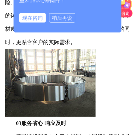
重3-150吨铸钢件！
险、降低生产成本。与此同时，团队熟悉各类铸钢件
的铸造工艺，能针对不同行业的使用工况，灵活调整
现在咨询
稍后再说
材质配比和铸造方案，确保产品在满足性能要求的同
时，更贴合客户的实际需求。
03服务省心 响应及时