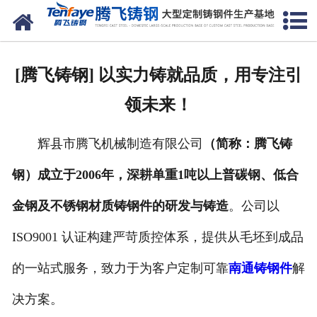
网站首页
关于我们
[腾飞铸钢] 以实力铸就品质，用专注引
产品中心
领未来！
新闻中心
辉县市腾飞机械制造有限公司
（简称：腾飞铸
客户案例
钢）成立于2006年，深耕单重1吨以上普碳钢、低合
生产能力
金钢及不锈钢材质铸钢件的研发与铸造
。公司以
联系我们
ISO9001 认证构建严苛质控体系，提供从毛坯到成品
的一站式服务，致力于为客户定制可靠
南通铸钢件
解
决方案。