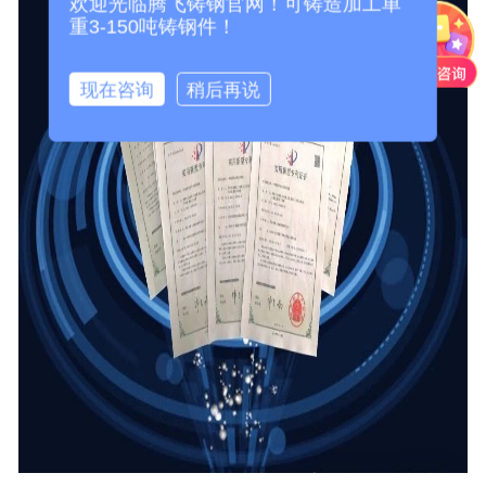
欢迎光临腾飞铸钢官网！可铸造加工单
重3-150吨铸钢件！
现在咨询
稍后再说