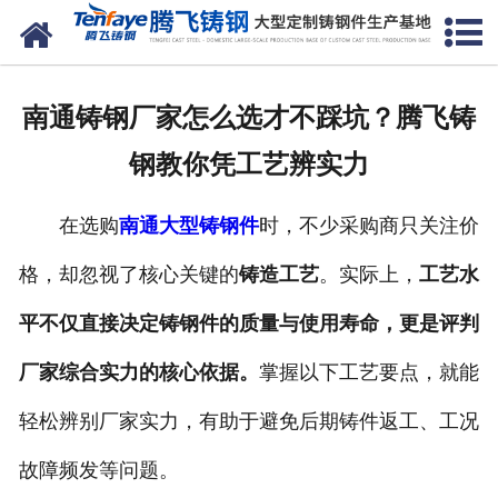
网站首页
关于我们
南通铸钢厂家怎么选才不踩坑？腾飞铸
产品中心
钢教你凭工艺辨实力
新闻中心
在选购
南通大型铸钢件
时，不少采购商只关注价
客户案例
格，却忽视了核心关键的
铸造工艺
。实际上，
工艺水
生产能力
平不仅直接决定铸钢件的质量与使用寿命，更是评判
联系我们
厂家综合实力的核心依据。
掌握以下工艺要点，就能
轻松辨别厂家实力，有助于避免后期铸件返工、工况
故障频发等问题。