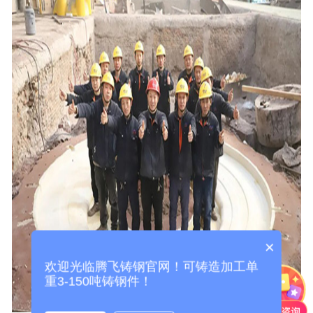
×
欢迎光临腾飞铸钢官网！可铸造加工单
重3-150吨铸钢件！