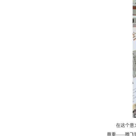
在这个意义非
尊重——腾飞